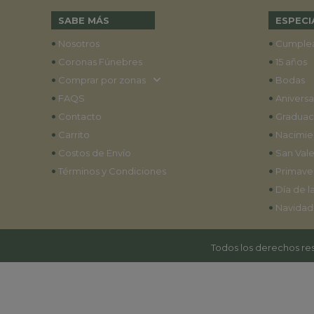
SABE MÁS
ESPECI
•
•
Nosotros
Cumple
•
•
Coronas Fúnebres
15 años
•
•
Comprar por zonas
Bodas
•
•
FAQS
Aniversa
•
•
Contacto
Graduac
•
•
Carrito
Nacimie
•
•
Costos de Envío
San Vale
•
•
Términos y Condiciones
Primave
•
Día de l
•
Navidad
Todos los derechos res