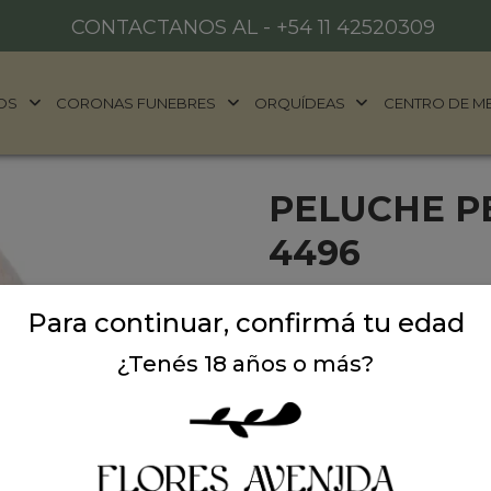
CONTACTANOS AL -
+54 11 42520309
OS
CORONAS FUNEBRES
ORQUÍDEAS
CENTRO DE M
PELUCHE P
4496
Peluche con diseño de per
Para continuar, confirmá tu edad
10cm. Ideal para regalar e
¿Tenés 18 años o más?
Precio: $ 13.900
-
Can