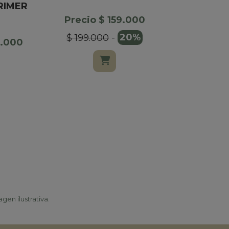
RIMER
BRUT E
Precio $ 159.000
Precio $
$ 199.000
-
20%
4.000
$ 28.90
gen ilustrativa.