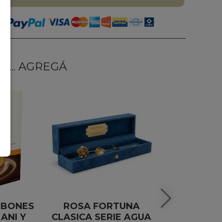
... AGREGÁ
MBONES
ROSA FORTUNA
ESPU
ANI Y
CLASICA SERIE AGUA
SALENTEI