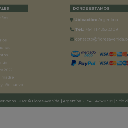
ALES
DONDE ESTAMOS
años
Ubicación:
Argentina
Tel.:
+54 11 42520309
contacto@floresavenida.c
rios
iones
ntos
ntín
ra 2022
a madre
 y año nuevo
ervados | 2026 © Flores Avenida. | Argentina. -
+54 11 42520309
| Sitio 