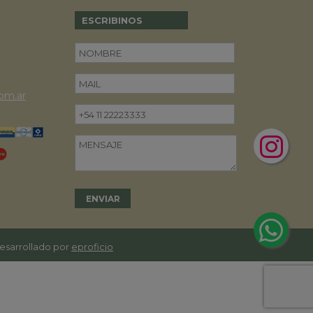
ESCRIBINOS
om.ar
desarrollado por
eproficio