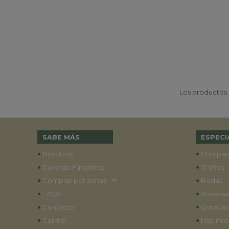
Los productos p
SABE MÁS
ESPECI
•
•
Nosotros
Cumple
•
•
Coronas Fúnebres
15 años
•
•
Comprar por zonas
Bodas
•
•
FAQS
Aniversa
•
•
Contacto
Graduac
•
•
Carrito
Nacimie