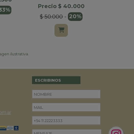
Precio $ 40.000
Precio $
33%
$ 50.000
-
20%
$ 32.00
gen ilustrativa.
ESCRIBINOS
om.ar