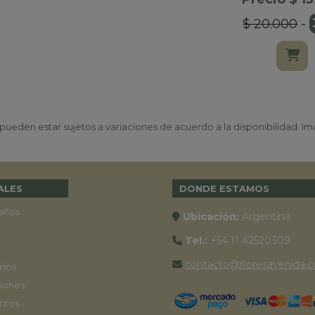
$ 20.000
-
ueden estar sujetos a variaciones de acuerdo a la disponibilidad. Ima
ALES
DONDE ESTAMOS
años
Ubicación:
Argentina
Tel.:
+54 11 42520309
contacto@floresavenida.c
rios
iones
ntos