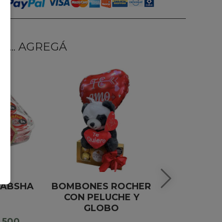
... AGREGÁ
CABSHA
BOMBONES ROCHER
GLOBO 
CON PELUCHE Y
FERRERO 
GLOBO
8
3.500