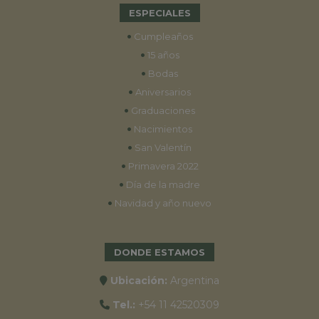
ESPECIALES
•
Cumpleaños
•
15 años
•
Bodas
•
Aniversarios
•
Graduaciones
•
Nacimientos
•
San Valentín
•
Primavera 2022
•
Día de la madre
•
Navidad y año nuevo
DONDE ESTAMOS
Ubicación:
Argentina
Tel.:
+54 11 42520309