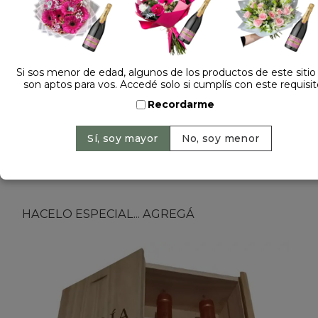
Dejá tu opinión
PELUCHE PALTITA 681276
Si sos menor de edad, algunos de los productos de este sitio
son aptos para vos. Accedé solo si cumplís con este requisit
Sin Stock
Recordarme
Peluche de paltita importado. De aprox 15cm de
alto x 9cm de ancho. Ideal para regalar en
cualquier ocasiòn.
HACELO ESPECIAL... AGREGÁ