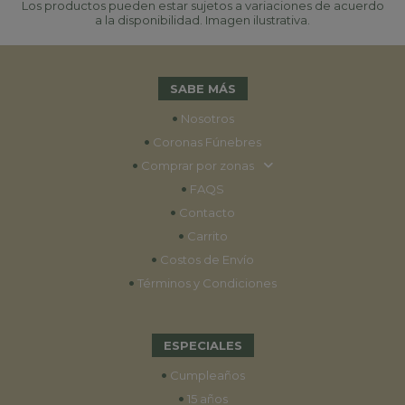
Los productos pueden estar sujetos a variaciones de acuerdo
a la disponibilidad. Imagen ilustrativa.
SABE MÁS
•
Nosotros
•
Coronas Fúnebres
•
Comprar por zonas
•
FAQS
•
Contacto
•
Carrito
•
Costos de Envío
•
Términos y Condiciones
ESPECIALES
•
Cumpleaños
•
15 años