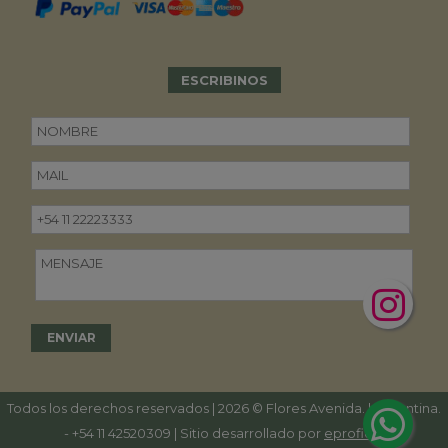
ESCRIBINOS
Todos los derechos reservados | 2026 © Flores Avenida. | Argentina.
-
+54 11 42520309
| Sitio desarrollado por
eproficio