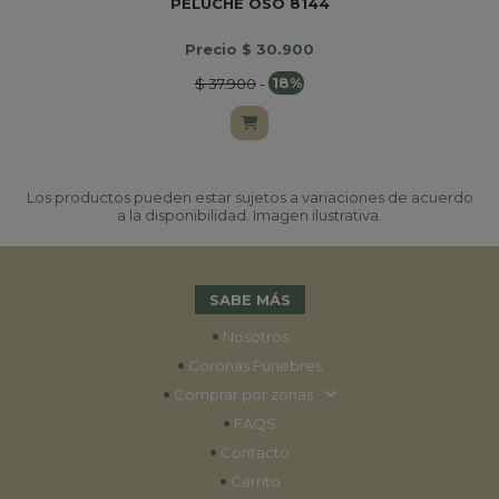
PELUCHE OSO 8144
Precio $ 30.900
$ 37.900
-
18%
Los productos pueden estar sujetos a variaciones de acuerdo
a la disponibilidad. Imagen ilustrativa.
SABE MÁS
•
Nosotros
•
Coronas Fúnebres
•
Comprar por zonas
•
FAQS
•
Contacto
•
Carrito