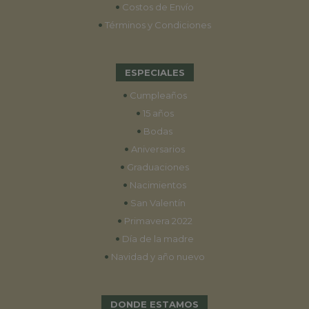
•
Costos de Envío
•
Términos y Condiciones
ESPECIALES
•
Cumpleaños
•
15 años
•
Bodas
•
Aniversarios
•
Graduaciones
•
Nacimientos
•
San Valentín
•
Primavera 2022
•
Día de la madre
•
Navidad y año nuevo
DONDE ESTAMOS