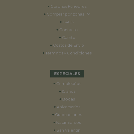
•
Coronas Fúnebres
•
Comprar por zonas
•
FAQS
•
Contacto
•
Carrito
•
Costos de Envío
•
Términos y Condiciones
ESPECIALES
•
Cumpleaños
•
15 años
•
Bodas
•
Aniversarios
•
Graduaciones
•
Nacimientos
•
San Valentín