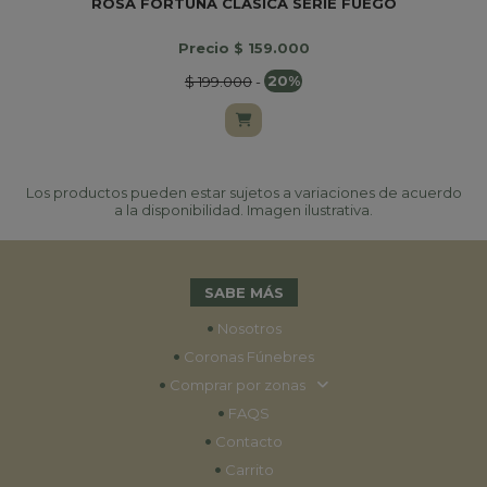
ROSA FORTUNA CLASICA SERIE FUEGO
Precio $ 159.000
$ 199.000
-
20%
Los productos pueden estar sujetos a variaciones de acuerdo
a la disponibilidad. Imagen ilustrativa.
SABE MÁS
•
Nosotros
•
Coronas Fúnebres
•
Comprar por zonas
•
FAQS
•
Contacto
•
Carrito