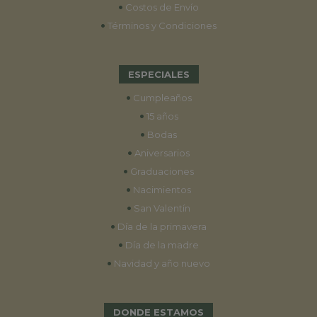
•
Costos de Envío
•
Términos y Condiciones
ESPECIALES
•
Cumpleaños
•
15 años
•
Bodas
•
Aniversarios
•
Graduaciones
•
Nacimientos
•
San Valentín
•
Día de la primavera
•
Día de la madre
•
Navidad y año nuevo
DONDE ESTAMOS