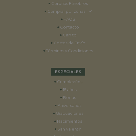
•
Coronas Fúnebres
•
Comprar por zonas
•
FAQS
•
Contacto
•
Carrito
•
Costos de Envío
•
Términos y Condiciones
ESPECIALES
•
Cumpleaños
•
15 años
•
Bodas
•
Aniversarios
•
Graduaciones
•
Nacimientos
•
San Valentín