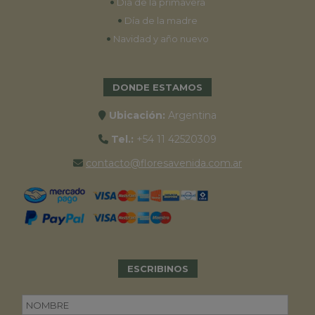
•
Día de la primavera
•
Día de la madre
•
Navidad y año nuevo
DONDE ESTAMOS
Ubicación:
Argentina
Tel.:
+54 11 42520309
contacto@floresavenida.com.ar
ESCRIBINOS