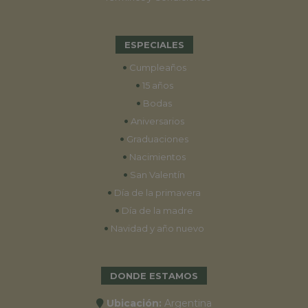
ESPECIALES
•
Cumpleaños
•
15 años
•
Bodas
•
Aniversarios
•
Graduaciones
•
Nacimientos
•
San Valentín
•
Día de la primavera
•
Día de la madre
•
Navidad y año nuevo
DONDE ESTAMOS
Ubicación:
Argentina