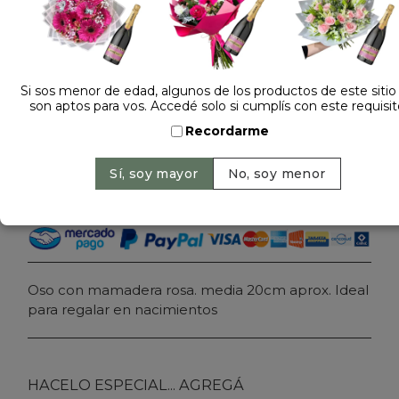
Dejá tu opinión
PELUCHE OSO CON MAMADERA NACIMIENTO
2695
Si sos menor de edad, algunos de los productos de este sitio
son aptos para vos. Accedé solo si cumplís con este requisit
Precio: $ 28.000
-
Recordarme
Cantidad:
Agregar al carrito
Oso con mamadera rosa. media 20cm aprox. Ideal
para regalar en nacimientos
HACELO ESPECIAL... AGREGÁ