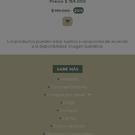
Precio $ 159.000
$ 199.000
-
20%
Los productos pueden estar sujetos a variaciones de acuerdo
a la disponibilidad. Imagen ilustrativa.
SABE MÁS
•
Nosotros
•
Coronas Fúnebres
•
Comprar por zonas
•
FAQS
•
Contacto
•
Carrito
•
Costos de Envío
•
Términos y Condiciones