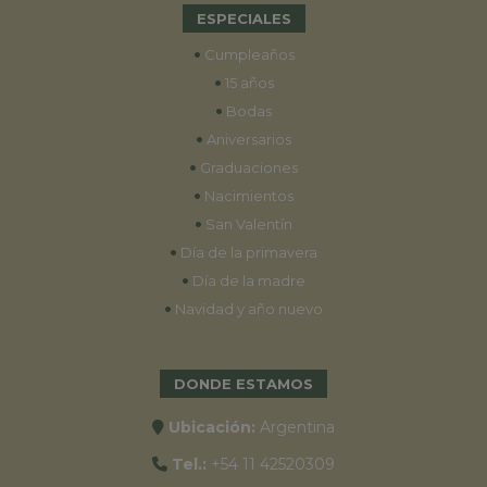
ESPECIALES
•
Cumpleaños
•
15 años
•
Bodas
•
Aniversarios
•
Graduaciones
•
Nacimientos
•
San Valentín
•
Día de la primavera
•
Día de la madre
•
Navidad y año nuevo
DONDE ESTAMOS
Ubicación:
Argentina
Tel.:
+54 11 42520309