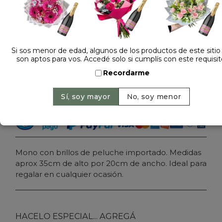
Dejá tu opinión
PELUCHE MONO BRILLO 4483
Si sos menor de edad, algunos de los productos de este sitio
son aptos para vos. Accedé solo si cumplís con este requisit
Precio: $ 33.900
-
Recordarme
Cantidad:
Agregar al carrito
Mono con brillos de peluche importado. Medidas
aprox 35cm de alto por 20cm de ancho. Ideal para
regalar en cualquier ocasión.
HACELO ESPECIAL... AGREGÁ