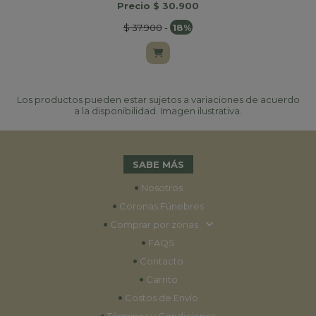
Precio $ 30.900
$ 37.900
-
18%
Los productos pueden estar sujetos a variaciones de acuerdo
a la disponibilidad. Imagen ilustrativa.
SABE MÁS
•
Nosotros
•
Coronas Fúnebres
•
Comprar por zonas
•
FAQS
•
Contacto
•
Carrito
•
Costos de Envío
•