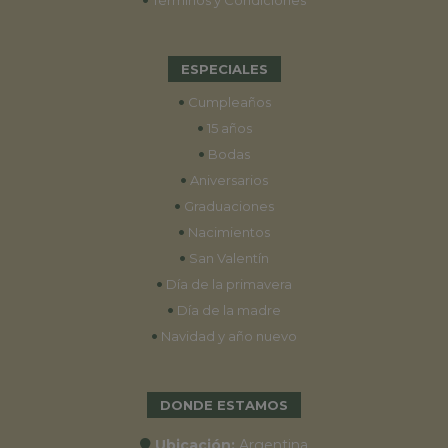
Términos y Condiciones
ESPECIALES
•
Cumpleaños
•
15 años
•
Bodas
•
Aniversarios
•
Graduaciones
•
Nacimientos
•
San Valentín
•
Día de la primavera
•
Día de la madre
•
Navidad y año nuevo
DONDE ESTAMOS
Ubicación:
Argentina