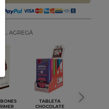
... AGREGÁ
MBONES
TABLETA
ALFAJORES
RIMER
CHOCOLATE
CAJA X6