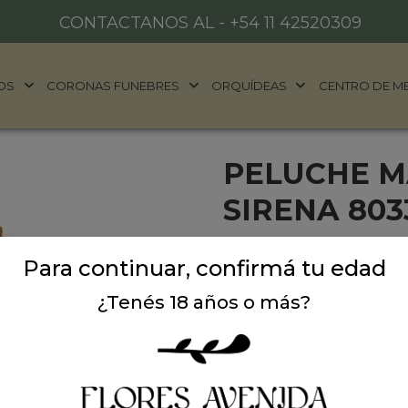
CONTACTANOS AL -
+54 11 42520309
OS
CORONAS FUNEBRES
ORQUÍDEAS
CENTRO DE M
PELUCHE M
SIRENA 803
Peluche mantita de apego 
Para continuar, confirmá tu edad
entre otras ocasiones espe
¿Tenés 18 años o más?
Precio: $ 15.900
-
Can