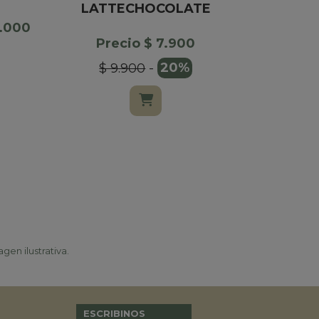
LATTECHOCOLATE
7.000
Precio $
Precio $ 7.900
$ 15.000
$ 9.900
-
20%
gen ilustrativa.
ESCRIBINOS