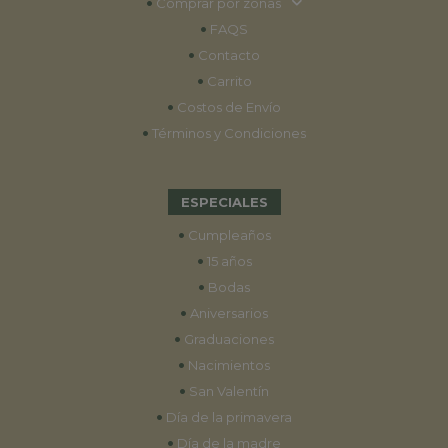
•
Comprar por zonas
•
FAQS
•
Contacto
•
Carrito
•
Costos de Envío
•
Términos y Condiciones
ESPECIALES
•
Cumpleaños
•
15 años
•
Bodas
•
Aniversarios
•
Graduaciones
•
Nacimientos
•
San Valentín
•
Día de la primavera
•
Día de la madre