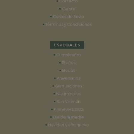
•
Contacto
•
Carrito
•
Costos de Envío
•
Términos y Condiciones
ESPECIALES
•
Cumpleaños
•
15 años
•
Bodas
•
Aniversarios
•
Graduaciones
•
Nacimientos
•
San Valentín
•
Primavera 2022
•
Día de la madre
•
Navidad y año nuevo