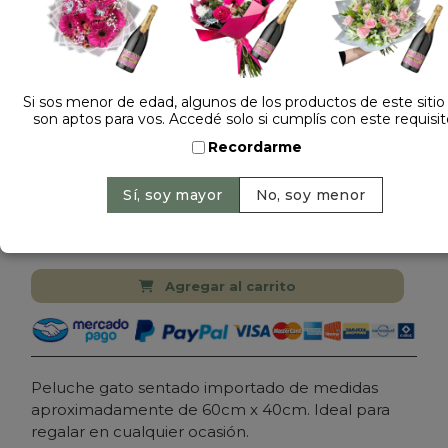
Si sos menor de edad, algunos de los productos de este sitio
son aptos para vos. Accedé solo si cumplís con este requisit
Dejá tu opinión
Recordarme
PELUCHE GATO SENTADO 4500 GRIS
Cantidad:
Precio: $ 88.000
-
Agregar al carrito
Peluche gato sentado importado de medidas
aproximadamente de 60cm x 40cm. Ideal para
regalar en cualquier ocasión.