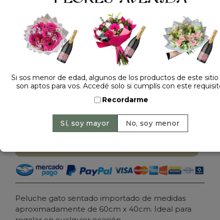
Dejá tu opinión
Si sos menor de edad, algunos de los productos de este sitio
son aptos para vos. Accedé solo si cumplís con este requisit
PELUCHE GATO SENTADO 4500
Recordarme
Precio: $ 88.000
-
Cantidad:
Agregar al carrito
Peluche gato sentado importado de medidas
aproximadamente de 60cm x 40cm. Ideal para
regalar en cualquier ocasión.