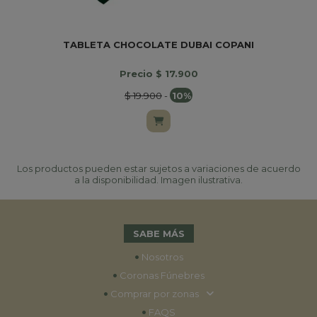
TABLETA CHOCOLATE DUBAI COPANI
Precio $ 17.900
$ 19.900
-
10%
Los productos pueden estar sujetos a variaciones de acuerdo
a la disponibilidad. Imagen ilustrativa.
SABE MÁS
•
Nosotros
•
Coronas Fúnebres
•
Comprar por zonas
•
FAQS