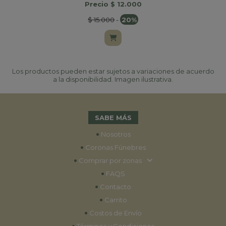
Precio $ 12.000
$ 15.000
-
20%
Los productos pueden estar sujetos a variaciones de acuerdo
a la disponibilidad. Imagen ilustrativa.
SABE MÁS
•
Nosotros
•
Coronas Fúnebres
•
Comprar por zonas
•
FAQS
•
Contacto
•
Carrito
•
Costos de Envío
•