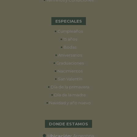
Términos y Condiciones
ESPECIALES
•
Cumpleaños
•
15 años
•
Bodas
•
Aniversarios
•
Graduaciones
•
Nacimientos
•
San Valentín
•
Día de la primavera
•
Día de la madre
•
Navidad y año nuevo
DONDE ESTAMOS
Ubicación:
Argentina