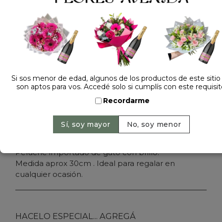
Dejá tu opinión
PELUCHE GATO BRILLO 3509
Precio: $ 28.000
-
Cantidad:
Si sos menor de edad, algunos de los productos de este sitio
son aptos para vos. Accedé solo si cumplís con este requisit
Recordarme
Agregar al carrito
Peluche importado de gato con brillo.
Medida aprox 30cm . Ideal para regalar en
cualquier ocasión.
HACELO ESPECIAL... AGREGÁ