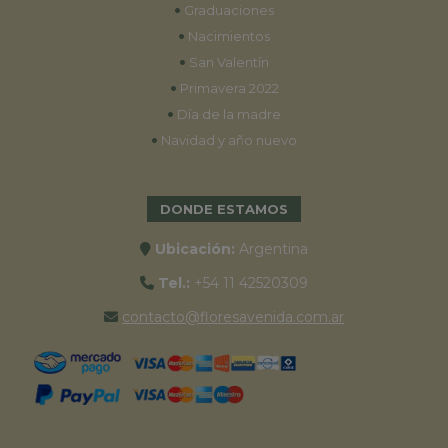
•
Graduaciones
•
Nacimientos
•
San Valentín
•
Primavera 2022
•
Día de la madre
•
Navidad y año nuevo
DONDE ESTAMOS
Ubicación:
Argentina
Tel.:
+54 11 42520309
contacto@floresavenida.com.ar