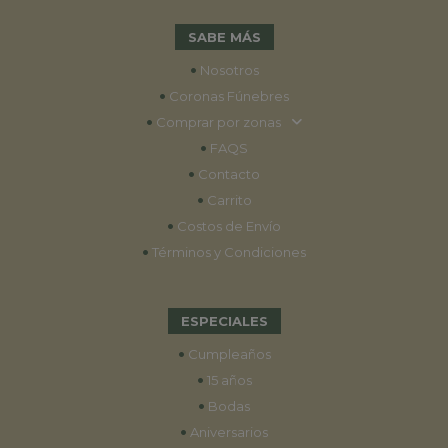
SABE MÁS
•
Nosotros
•
Coronas Fúnebres
•
Comprar por zonas
•
FAQS
•
Contacto
•
Carrito
•
Costos de Envío
•
Términos y Condiciones
ESPECIALES
•
Cumpleaños
•
15 años
•
Bodas
•
Aniversarios