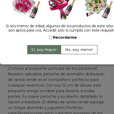
Si sos menor de edad, algunos de los productos de este sitio
son aptos para vos. Accedé solo si cumplís con este requisit
Dejá tu opinión
Recordarme
PELUCHE DISFRAZADO RANITA 830919
Sin Stock
¡Conoce al pequeño príncipe de los pantanos!
Nuestro adorable peluche de animalito disfrazado
de ranita verde es el compañero perfecto para
cualquier aventura. Con sus 15 cm de altura, este
pequeño amigo es ideal para llevarlo a todas
partes. Su suave peluche y su diseño detallado lo
hacen irresistible. El disfraz de ranita verde agrega
un toque divertido y juguetón.Perfecto
para:Regalos para niños y adultos amantes de los