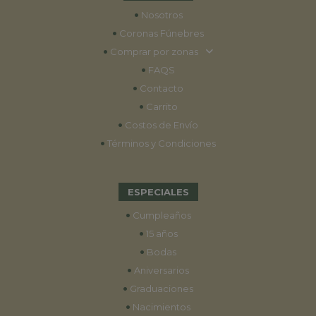
•
Nosotros
•
Coronas Fúnebres
•
Comprar por zonas
•
FAQS
•
Contacto
•
Carrito
•
Costos de Envío
•
Términos y Condiciones
ESPECIALES
•
Cumpleaños
•
15 años
•
Bodas
•
Aniversarios
•
Graduaciones
•
Nacimientos