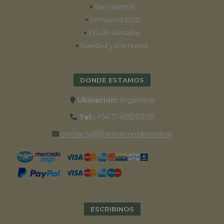
•
San Valentín
•
Primavera 2022
•
Día de la madre
•
Navidad y año nuevo
DONDE ESTAMOS
Ubicación:
Argentina
Tel.:
+54 11 42520309
contacto@floresavenida.com.ar
ESCRIBINOS