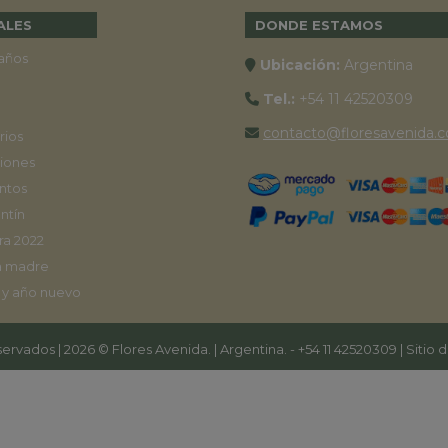
ALES
DONDE ESTAMOS
años
Ubicación:
Argentina
Tel.:
+54 11 42520309
contacto@floresavenida.c
rios
iones
ntos
ntín
ra 2022
a madre
 y año nuevo
ervados | 2026 © Flores Avenida. | Argentina. -
+54 11 42520309
| Sitio 