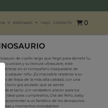
0
ESA
ESPECIALES
FAQS
CONTACTO
INOSAURIO
osaurio de cuello largo que llegó para derretir tu
os curiosos y su textura ultrasuave, este
convertirse en el compañero inseparable de
e cualquier niño. ¡Es imposible resistirse a su
les de felpa de la más alta calidad, con una
a en tono gris azulado que se siente
lida al tacto. ¡Un verdadero placer para los
le:
Ideal para cumpleaños, Día del Niño, baby
a sorprender a un fanático de los dinosaurios.
onrisas y momentos inolvidables!