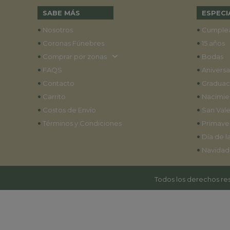
SABE MÁS
ESPECI
•
•
Nosotros
Cumple
•
•
Coronas Fúnebres
15 años
•
•
Comprar por zonas
Bodas
•
•
FAQS
Aniversa
•
•
Contacto
Graduac
•
•
Carrito
Nacimie
•
•
Costos de Envío
San Vale
•
•
Términos y Condiciones
Primave
•
Día de l
•
Navidad
Todos los derechos res