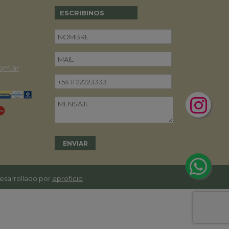
ESCRIBINOS
om.ar
desarrollado por
eproficio