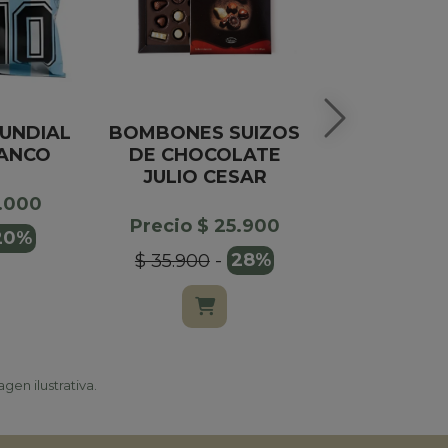
UNDIAL
BOMBONES SUIZOS
LINGOTE M
LANCO
DE CHOCOLATE
JULIO CESAR
Precio $
2.000
$ 69.000
Precio $ 25.900
20%
$ 35.900
-
28%
gen ilustrativa.