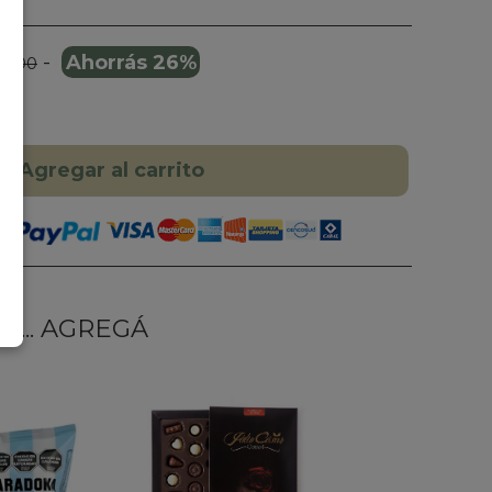
-
Ahorrás 26%
5.000
Agregar al carrito
... AGREGÁ