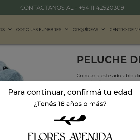
CONTACTANOS AL -
+54 11 42520309
OS
CORONAS FUNEBRES
ORQUÍDEAS
CENTRO DE M
PELUCHE D
Conocé a este adorable din
corazón. Con sus grandes oj
pequeñín está listo para 
Para continuar, confirmá tu edad
aventuras y dulces sueños d
¿Tenés 18 años o más?
ternura! Hecho con materia
textura gofrada texturizad
increíblemente suave y mul
sentidos!
Regalo Inolvidab
showers o simplemente par
¡Un regalo que garantiza s