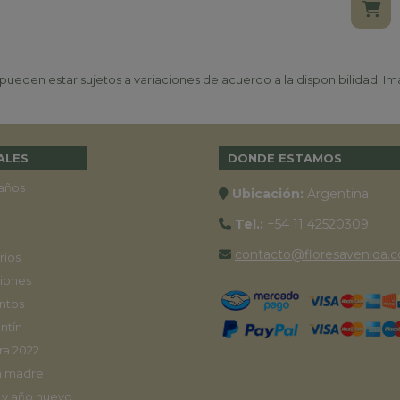
ueden estar sujetos a variaciones de acuerdo a la disponibilidad. Ima
ALES
DONDE ESTAMOS
años
Ubicación:
Argentina
Tel.:
+54 11 42520309
contacto@floresavenida.c
rios
iones
ntos
ntín
ra 2022
a madre
 y año nuevo