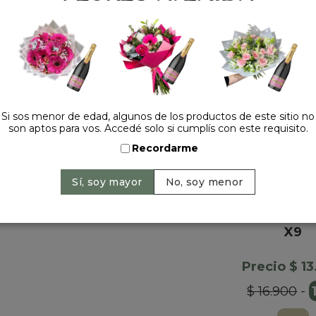
HACELO ESPECIAL
Si sos menor de edad, algunos de los productos de este sitio no
son aptos para vos. Accedé solo si cumplís con este requisito.
Recordarme
BOMBON
RAFFAELLO F
X9
Precio $ 1
$ 16.900
-