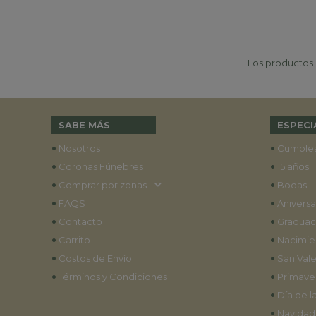
Los productos p
SABE MÁS
ESPECI
•
•
Nosotros
Cumple
•
•
Coronas Fúnebres
15 años
•
•
Comprar por zonas
Bodas
•
•
FAQS
Aniversa
•
•
Contacto
Graduac
•
•
Carrito
Nacimie
•
•
Costos de Envío
San Vale
•
•
Términos y Condiciones
Primave
•
Día de l
•
Navidad