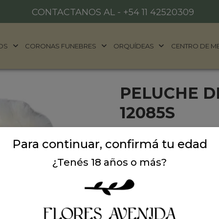
CONTACTANOS AL -
+54 11 42520309
OS
CORONAS FUNEBRES
ORQUÍDEAS
CENTRO DE M
PELUCHE D
12085S
Peluche de oveja importad
Para continuar, confirmá tu edad
para regalar en cualquier 
¿Tenés 18 años o más?
Sin Stock