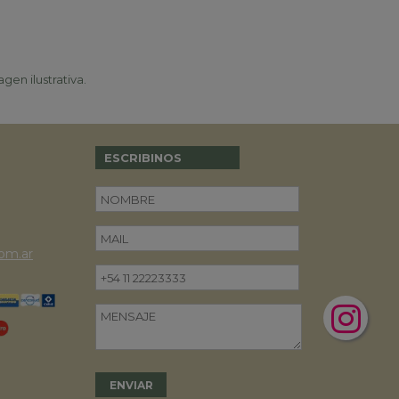
gen ilustrativa.
ESCRIBINOS
om.ar