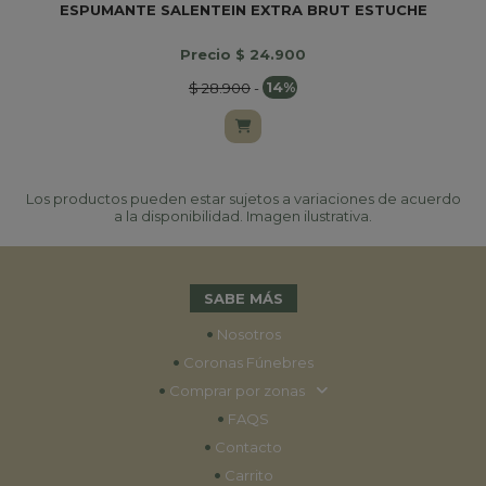
ESPUMANTE SALENTEIN EXTRA BRUT ESTUCHE
Precio $ 24.900
$ 28.900
-
14%
Los productos pueden estar sujetos a variaciones de acuerdo
a la disponibilidad. Imagen ilustrativa.
SABE MÁS
•
Nosotros
•
Coronas Fúnebres
•
Comprar por zonas
•
FAQS
•
Contacto
•
Carrito