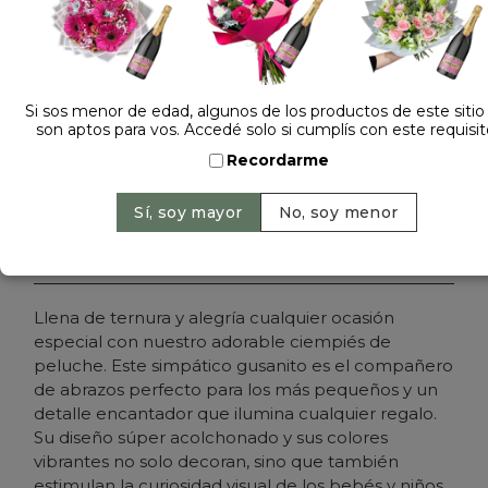
Dejá tu opinión
PELUCHE CIEMPIES 617280
Si sos menor de edad, algunos de los productos de este sitio
son aptos para vos. Accedé solo si cumplís con este requisit
Cantidad:
Precio: $ 39.000
-
Recordarme
Agregar al carrito
Llena de ternura y alegría cualquier ocasión
especial con nuestro adorable ciempiés de
peluche. Este simpático gusanito es el compañero
de abrazos perfecto para los más pequeños y un
detalle encantador que ilumina cualquier regalo.
Su diseño súper acolchonado y sus colores
vibrantes no solo decoran, sino que también
estimulan la curiosidad visual de los bebés y niños.