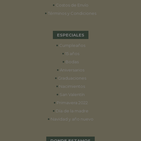
•
Costos de Envío
•
Términos y Condiciones
ESPECIALES
•
Cumpleaños
•
15 años
•
Bodas
•
Aniversarios
•
Graduaciones
•
Nacimientos
•
San Valentín
•
Primavera 2022
•
Día de la madre
•
Navidad y año nuevo
DONDE ESTAMOS