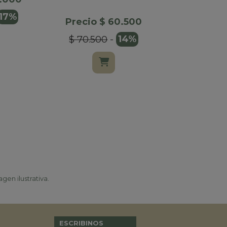
17%
Precio $ 60.500
Precio $
$ 70.500
-
14%
$ 35.900
gen ilustrativa.
ESCRIBINOS