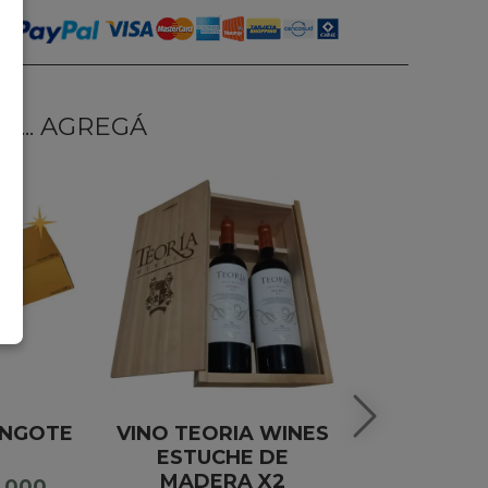
... AGREGÁ
INGOTE
VINO TEORIA WINES
BOMBONES
ESTUCHE DE
DE CHO
MADERA X2
JULIO 
5.000