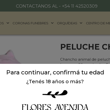
CONTACTANOS AL -
+54 11 42520309
OS
CORONAS FUNEBRES
ORQUÍDEAS
CENTRO DE M
PELUCHE C
Chancho animal de peluch
largo por 20 cm de alto. Es
Para continuar, confirmá tu edad
Precio: $ 26.900
-
¿Tenés 18 años o más?
Cantidad: