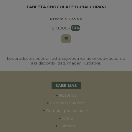
TABLETA CHOCOLATE DUBAI COPANI
Precio $ 17.900
$ 19.900
-
10%
Los productos pueden estar sujetos a variaciones de acuerdo
a la disponibilidad. Imagen ilustrativa.
SABE MÁS
•
Nosotros
•
Coronas Fúnebres
•
Comprar por zonas
•
FAQS
•
Contacto