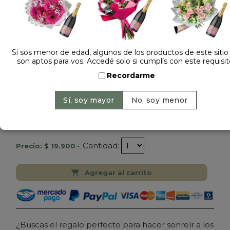
Si sos menor de edad, algunos de los productos de este sitio
son aptos para vos. Accedé solo si cumplís con este requisit
Recordarme
Dejá tu opinión
PELUCHE BEBE VAQUITA DE SAN ANTONIO
252177
Cantidad:
Precio: $ 19.900
-
Agregar al carrito
¿Buscas el regalo perfecto para hacer sonreír a los