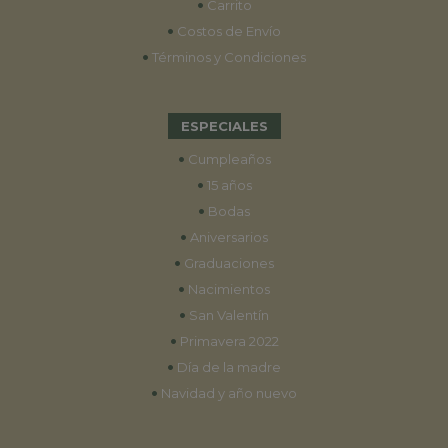
•
Carrito
•
Costos de Envío
•
Términos y Condiciones
ESPECIALES
•
Cumpleaños
•
15 años
•
Bodas
•
Aniversarios
•
Graduaciones
•
Nacimientos
•
San Valentín
•
Primavera 2022
•
Día de la madre
•
Navidad y año nuevo