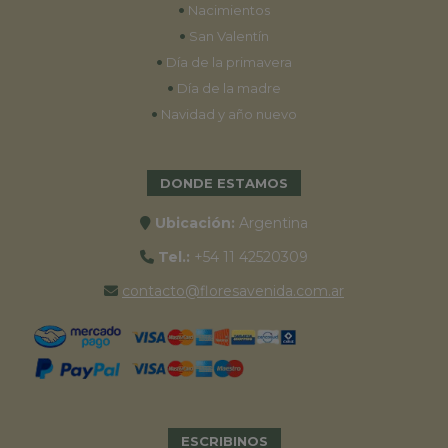
•
Nacimientos
•
San Valentín
•
Día de la primavera
•
Día de la madre
•
Navidad y año nuevo
DONDE ESTAMOS
Ubicación:
Argentina
Tel.:
+54 11 42520309
contacto@floresavenida.com.ar
ESCRIBINOS