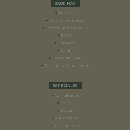
SABE MÁS
•
Nosotros
•
Coronas Fúnebres
•
Comprar por zonas
•
FAQS
•
Contacto
•
Carrito
•
Costos de Envío
•
Términos y Condiciones
ESPECIALES
•
Cumpleaños
•
15 años
•
Bodas
•
Aniversarios
•
Graduaciones