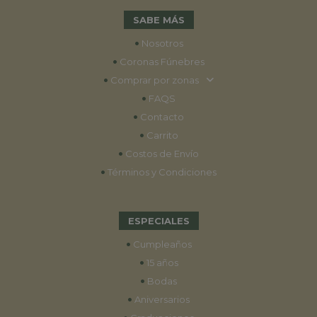
SABE MÁS
•
Nosotros
•
Coronas Fúnebres
•
Comprar por zonas
•
FAQS
•
Contacto
•
Carrito
•
Costos de Envío
•
Términos y Condiciones
ESPECIALES
•
Cumpleaños
•
15 años
•
Bodas
•
Aniversarios