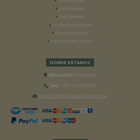
•
Graduaciones
•
Nacimientos
•
San Valentín
•
Día de la primavera
•
Día de la madre
•
Navidad y año nuevo
DONDE ESTAMOS
Ubicación:
Argentina
Tel.:
+54 11 42520309
contacto@floresavenida.com.ar