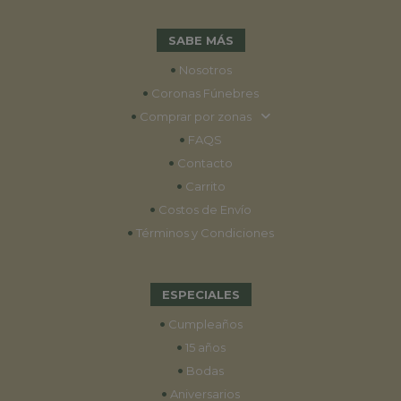
SABE MÁS
•
Nosotros
•
Coronas Fúnebres
•
Comprar por zonas
•
FAQS
•
Contacto
•
Carrito
•
Costos de Envío
•
Términos y Condiciones
ESPECIALES
•
Cumpleaños
•
15 años
•
Bodas
•
Aniversarios