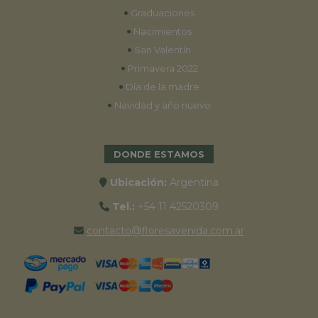
•
Graduaciones
•
Nacimientos
•
San Valentín
•
Primavera 2022
•
Día de la madre
•
Navidad y año nuevo
DONDE ESTAMOS
Ubicación:
Argentina
Tel.:
+54 11 42520309
contacto@floresavenida.com.ar