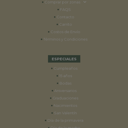
•
Comprar por zonas
•
FAQS
•
Contacto
•
Carrito
•
Costos de Envío
•
Términos y Condiciones
ESPECIALES
•
Cumpleaños
•
15 años
•
Bodas
•
Aniversarios
•
Graduaciones
•
Nacimientos
•
San Valentín
•
Día de la primavera
•
Día de la madre