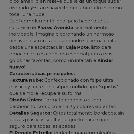
pico amarillo en relieve que le da un toque súper
divertido. ¡Es tan suavecito que abrazarlo es como
tocar una nube!
Es el complemento ideal para hacer que tu
sorpresa de
Flores Avenida
sea realmente
inolvidable. Imaginalo coronando un hermoso
desayuno sorpresa o asomando su tierna carita
desde una espectacular
Caja Pote
, listo para
emocionar a esa persona especial junto a sus
golosinas favoritas, ¡como un infaltable
Kinder
huevo
!
Características principales:
Textura Nube:
Confeccionado con felpa ultra
elástica y un relleno súper mullido tipo "squishy"
que siempre recupera su forma.
Diseño Único:
Formato redondito súper
pachoncito, con pico en 3D y colores vibrantes.
Detalles Seguros:
Ojitos totalmente bordados, sin
piezas plásticas sueltas, lo que lo hace súper
seguro para todas las edades.
El Regalo Estrella:
Perfecto para cumpleaños,