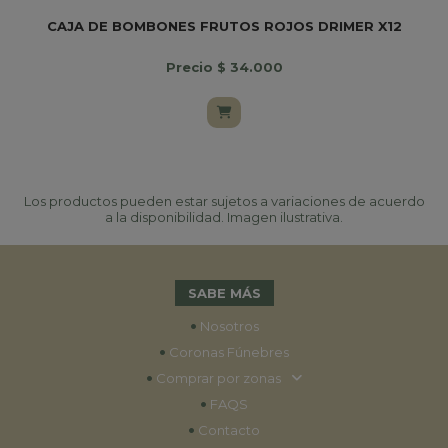
CAJA DE BOMBONES FRUTOS ROJOS DRIMER X12
Precio $ 34.000
Los productos pueden estar sujetos a variaciones de acuerdo
a la disponibilidad. Imagen ilustrativa.
SABE MÁS
•
Nosotros
•
Coronas Fúnebres
•
Comprar por zonas
•
FAQS
•
Contacto