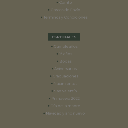
•
Carrito
•
Costos de Envío
•
Términos y Condiciones
ESPECIALES
•
Cumpleaños
•
15 años
•
Bodas
•
Aniversarios
•
Graduaciones
•
Nacimientos
•
San Valentín
•
Primavera 2022
•
Día de la madre
•
Navidad y año nuevo