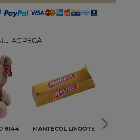
... AGREGÁ
O 8144
MANTECOL LINGOTE
ROSA F
CLASICA