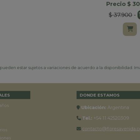
Precio $ 3
$ 37.900
-
ueden estar sujetos a variaciones de acuerdo a la disponibilidad. Ima
ALES
DONDE ESTAMOS
años
Ubicación:
Argentina
Tel.:
+54 11 42520309
contacto@floresavenida.c
rios
iones