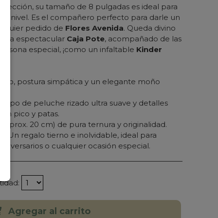
 colección, su tamaño de 8 pulgadas es ideal para
ente nivel. Es el compañero perfecto para darle un
alquier pedido de
Flores Avenida
. Queda divino
 una espectacular
Caja Pote
, acompañado de las
 persona especial, ¡como un infaltable
Kinder
es:
argo, postura simpática y un elegante moño
ar.
erpo de peluche rizado ultra suave y detalles
 en pico y patas.
(aprox. 20 cm) de pura ternura y originalidad.
o:
Un regalo tierno e inolvidable, ideal para
niversarios o cualquier ocasión especial.
tidad:
Agregar al carrito