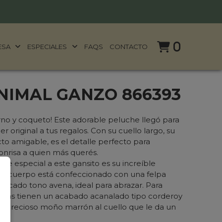
0
ESA
ESPECIALES
FAQS
CONTACTO
NIMAL GANZO 866393
rno y coqueto! Este adorable peluche llegó para
r original a tus regalos. Con su cuello largo, su
to amigable, es el detalle perfecto para
onrisa a quien más querés.
e especial a este gansito es su increíble
Su cuerpo está confeccionado con una felpa
elicado tono avena, ideal para abrazar. Para
patitas tienen un acabado acanalado tipo corderoy
un precioso moño marrón al cuello que le da un