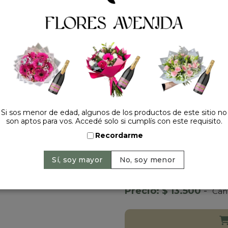
Al igual que el resto de la
llevar tu sorpresa al sigui
toque extra de magia a cu
asomando su carita desde
golosinas favoritas de esa
huevo
!
Características principal
Diseño Coqueto:
Cuello l
marrón que lo hace destac
Texturas Combinadas:
Cu
Si sos menor de edad, algunos de los productos de este sitio no
acanalados (tipo corderoy)
son aptos para vos. Accedé solo si cumplís con este requisito.
Tamaño Ideal:
8 pulgadas 
Recordarme
El Complemento Perfect
cumpleaños, nacimientos, a
Precio: $ 13.500
-
Can