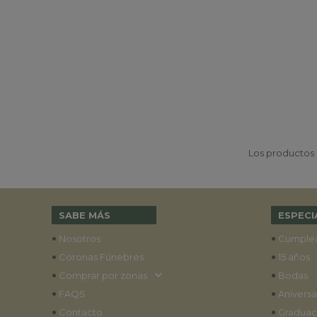
Los productos p
SABE MÁS
ESPECI
•
•
Nosotros
Cumple
•
•
Coronas Fúnebres
15 años
•
•
Comprar por zonas
Bodas
•
•
FAQS
Aniversa
•
•
Contacto
Graduac