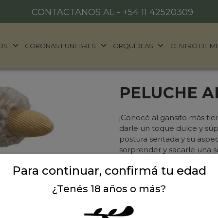
CONTACTANOS AL -
+54 11 42520309
OS
CORONAS FUNEBRES
ORQUÍDEAS
CENTRO DE M
PELUCHE A
¡Conocé al gansito más tie
darle un toque dulce y súpe
postura sentada y su aspec
sorprender y sacarle una s
Lo que hace verdaderament
Para continuar, confirmá tu edad
combinación de texturas. 
rizada súper suave en un d
¿Tenés 18 años o más?
contrastar, su pico y sus 
en color mostaza, y lleva 
estilo único y elegante.