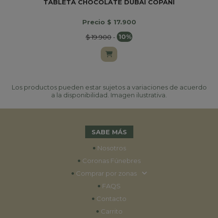
TABLETA CHOCOLATE DUBAI COPANI
Precio $ 17.900
$ 19.900
-
10%
Los productos pueden estar sujetos a variaciones de acuerdo
a la disponibilidad. Imagen ilustrativa.
SABE MÁS
•
Nosotros
•
Coronas Fúnebres
•
Comprar por zonas
•
FAQS
•
Contacto
•
Carrito