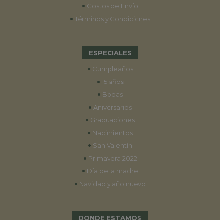
•
Costos de Envío
•
Términos y Condiciones
ESPECIALES
•
Cumpleaños
•
15 años
•
Bodas
•
Aniversarios
•
Graduaciones
•
Nacimientos
•
San Valentín
•
Primavera 2022
•
Día de la madre
•
Navidad y año nuevo
DONDE ESTAMOS