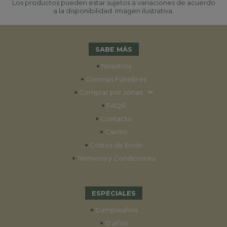
Los productos pueden estar sujetos a variaciones de acuerdo
a la disponibilidad. Imagen ilustrativa.
SABE MÁS
•
Nosotros
•
Coronas Fúnebres
•
Comprar por zonas
•
FAQS
•
Contacto
•
Carrito
•
Costos de Envío
•
Términos y Condiciones
ESPECIALES
•
Cumpleaños
•
15 años