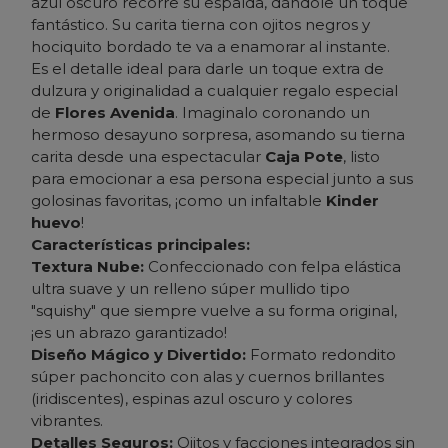
azul oscuro
recorre su espalda, dándole un toque
fantástico. Su carita tierna con ojitos negros y
hociquito bordado te va a enamorar al instante.
Es el detalle ideal para darle un toque extra de
dulzura y originalidad a cualquier regalo especial
de
Flores Avenida
. Imaginalo coronando un
hermoso desayuno sorpresa, asomando su tierna
carita desde una espectacular
Caja Pote
, listo
para emocionar a esa persona especial junto a sus
golosinas favoritas, ¡como un infaltable
Kinder
huevo
!
Características principales:
Textura Nube:
Confeccionado con felpa elástica
ultra suave y un relleno súper mullido tipo
"squishy" que siempre vuelve a su forma original,
¡es un abrazo garantizado!
Diseño Mágico y Divertido:
Formato redondito
súper pachoncito con alas y cuernos
brillantes
(iridiscentes), espinas
azul oscuro
y colores
vibrantes.
Detalles Seguros:
Ojitos y facciones integrados sin