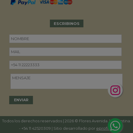
ESCRIBINOS
Todos los derechos reservados | 2026 © Flores Avenida. | Argentina.
-
+54 11 42520309
| Sitio desarrollado por
eproficio