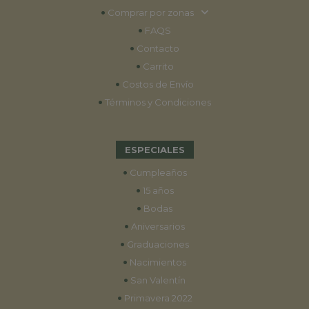
•
Comprar por zonas
•
FAQS
•
Contacto
•
Carrito
•
Costos de Envío
•
Términos y Condiciones
ESPECIALES
•
Cumpleaños
•
15 años
•
Bodas
•
Aniversarios
•
Graduaciones
•
Nacimientos
•
San Valentín
•
Primavera 2022