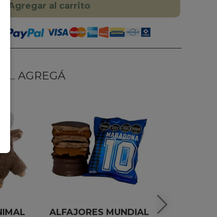
Agregar al carrito
... AGREGÁ
NIMAL
ALFAJORES MUNDIAL
ALFAJORES