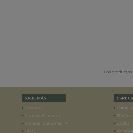
Los productos p
SABE MÁS
ESPECI
•
•
Nosotros
Cumple
•
•
Coronas Fúnebres
15 años
•
•
Comprar por zonas
Bodas
•
•
FAQS
Aniversa