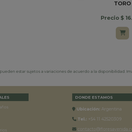
TORO
Precio $ 1
ueden estar sujetos a variaciones de acuerdo a la disponibilidad. Ima
ALES
DONDE ESTAMOS
años
Ubicación:
Argentina
Tel.:
+54 11 42520309
contacto@floresavenida.c
rios