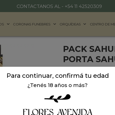
CONTACTANOS AL -
+54 11 42520309
OS
CORONAS FUNEBRES
ORQUÍDEAS
CENTRO DE M
PACK SAHU
PORTA SA
Pack portasahunerio de re
Para continuar, confirmá tu edad
para regalar en cualquier 
¿Tenés 18 años o más?
Precio: $ 7.000
-
Cantidad: