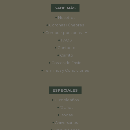
SABE MÁS
•
Nosotros
•
Coronas Fúnebres
•
Comprar por zonas
•
FAQS
•
Contacto
•
Carrito
•
Costos de Envío
•
Términos y Condiciones
ESPECIALES
•
Cumpleaños
•
15 años
•
Bodas
•
Aniversarios
•