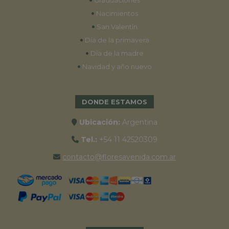
Graduaciones
•
Nacimientos
•
San Valentín
•
Día de la primavera
•
Día de la madre
•
Navidad y año nuevo
DONDE ESTAMOS
Ubicación:
Argentina
Tel.:
+54 11 42520309
contacto@floresavenida.com.ar