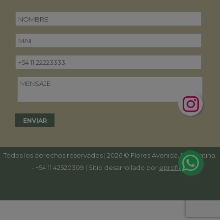
Todos los derechos reservados | 2026 © Flores Avenida. | Argentina.
-
+54 11 42520309
| Sitio desarrollado por
eproficio