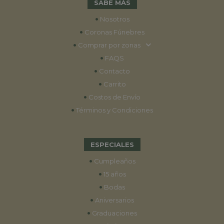
SABE MÁS
•
Nosotros
•
Coronas Fúnebres
•
Comprar por zonas
•
FAQS
•
Contacto
•
Carrito
•
Costos de Envío
•
Términos y Condiciones
ESPECIALES
•
Cumpleaños
•
15 años
•
Bodas
•
Aniversarios
•
Graduaciones