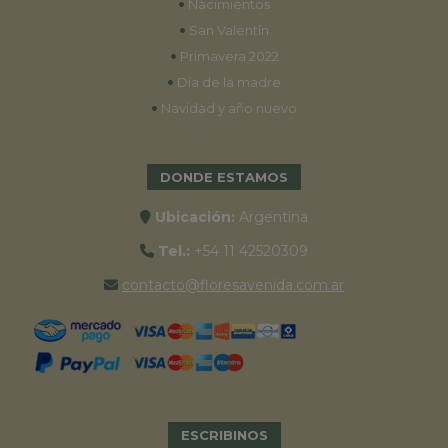
•
Nacimientos
•
San Valentín
•
Primavera 2022
•
Día de la madre
•
Navidad y año nuevo
DONDE ESTAMOS
Ubicación:
Argentina
Tel.:
+54 11 42520309
contacto@floresavenida.com.ar
ESCRIBINOS