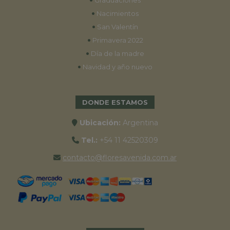
Graduaciones
•
Nacimientos
•
San Valentín
•
Primavera 2022
•
Día de la madre
•
Navidad y año nuevo
DONDE ESTAMOS
Ubicación:
Argentina
Tel.:
+54 11 42520309
contacto@floresavenida.com.ar