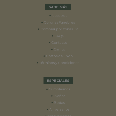
SABE MÁS
•
Nosotros
•
Coronas Fúnebres
•
Comprar por zonas
•
FAQS
•
Contacto
•
Carrito
•
Costos de Envío
•
Términos y Condiciones
ESPECIALES
•
Cumpleaños
•
15 años
•
Bodas
•
Aniversarios
•