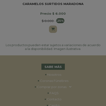
CARAMELOS SURTIDOS MARADONA
Precio $ 6.000
$ 8.000
-
25%
Los productos pueden estar sujetos a variaciones de acuerdo
a la disponibilidad. Imagen ilustrativa.
SABE MÁS
•
Nosotros
•
Coronas Fúnebres
•
Comprar por zonas
•
FAQS
•
Contacto
•
Carrito