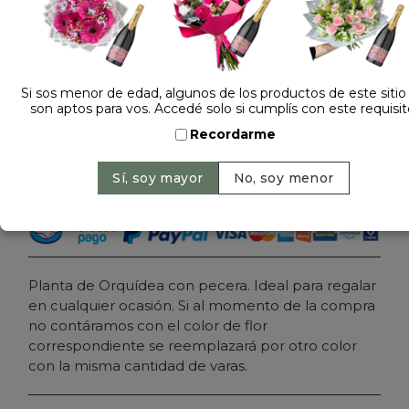
Dejá tu opinión
ORQUIDEA BLANCA III
Si sos menor de edad, algunos de los productos de este sitio
son aptos para vos. Accedé solo si cumplís con este requisit
$ 139.000
Precio: $ 129.000
-
Ahorrás 7%
Recordarme
Cantidad:
Agregar al carrito
Planta de Orquídea con pecera. Ideal para regalar
en cualquier ocasión. Si al momento de la compra
no contáramos con el color de flor
correspondiente se reemplazará por otro color
con la misma cantidad de varas.