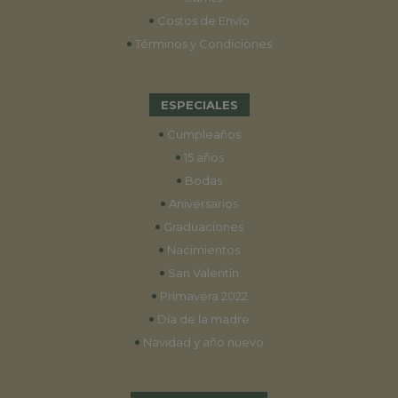
•
Costos de Envío
•
Términos y Condiciones
ESPECIALES
•
Cumpleaños
•
15 años
•
Bodas
•
Aniversarios
•
Graduaciones
•
Nacimientos
•
San Valentín
•
Primavera 2022
•
Día de la madre
•
Navidad y año nuevo