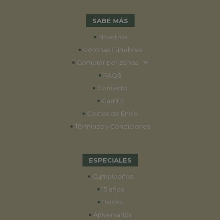
SABE MÁS
•
Nosotros
•
Coronas Fúnebres
•
Comprar por zonas
•
FAQS
•
Contacto
•
Carrito
•
Costos de Envío
•
Términos y Condiciones
ESPECIALES
•
Cumpleaños
•
15 años
•
Bodas
•
Aniversarios