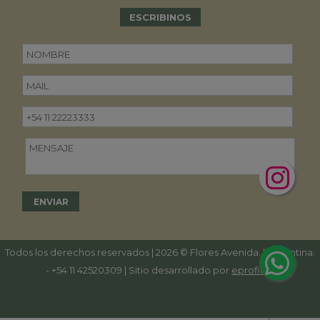
ESCRIBINOS
Todos los derechos reservados | 2026 © Flores Avenida. | Argentina.
-
+54 11 42520309
| Sitio desarrollado por
eproficio