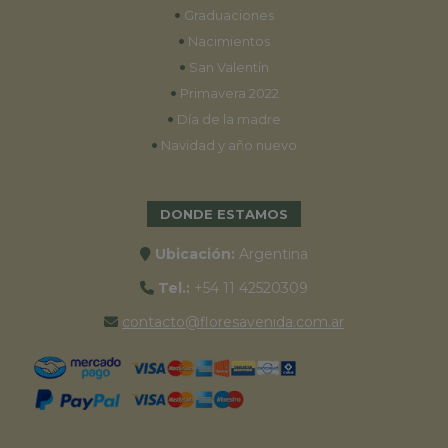
•
Graduaciones
•
Nacimientos
•
San Valentín
•
Primavera 2022
•
Día de la madre
•
Navidad y año nuevo
DONDE ESTAMOS
Ubicación:
Argentina
Tel.:
+54 11 42520309
contacto@floresavenida.com.ar