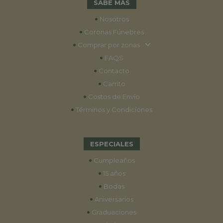
SABE MÁS
•
Nosotros
•
Coronas Fúnebres
•
Comprar por zonas
•
FAQS
•
Contacto
•
Carrito
•
Costos de Envío
•
Términos y Condiciones
ESPECIALES
•
Cumpleaños
•
15 años
•
Bodas
•
Aniversarios
•
Graduaciones