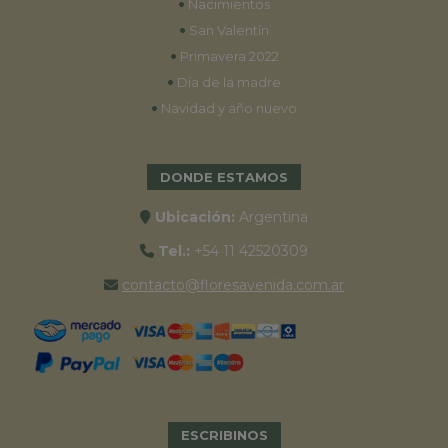
•
Nacimientos
•
San Valentín
•
Primavera 2022
•
Día de la madre
•
Navidad y año nuevo
DONDE ESTAMOS
Ubicación:
Argentina
Tel.:
+54 11 42520309
contacto@floresavenida.com.ar
ESCRIBINOS