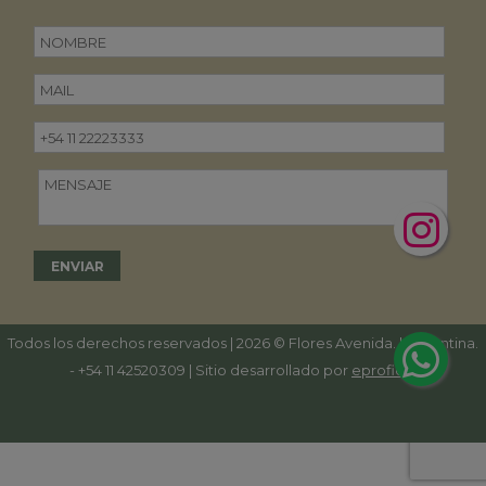
Todos los derechos reservados | 2026 © Flores Avenida. | Argentina.
-
+54 11 42520309
| Sitio desarrollado por
eproficio