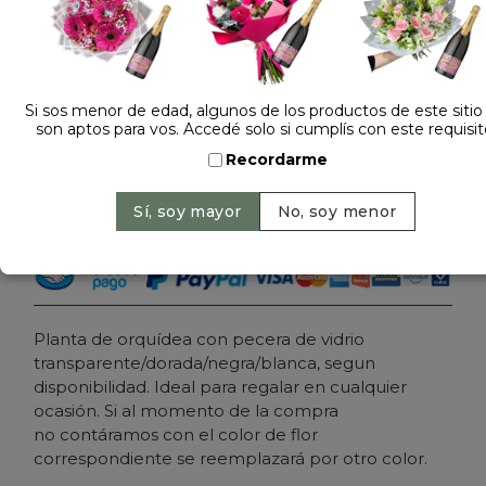
Dejá tu opinión
ORQUIDEA AMARILLA I
Si sos menor de edad, algunos de los productos de este sitio
son aptos para vos. Accedé solo si cumplís con este requisit
$ 139.000
Precio: $ 129.000
-
7% OFF
Recordarme
Cantidad:
Agregar al carrito
Planta de orquídea con pecera de vidrio
transparente/dorada/negra/blanca, segun
disponibilidad. Ideal para regalar en cualquier
ocasión. Si al momento de la compra
no contáramos con el color de flor
correspondiente se reemplazará por otro color.