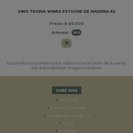
VINO TEORIA WINES ESTUCHE DE MADERA X2
Precio $ 60.500
$ 70.500
-
14%
Los productos pueden estar sujetos a variaciones de acuerdo
a la disponibilidad. Imagen ilustrativa.
SABE MÁS
•
Nosotros
•
Coronas Fúnebres
•
Comprar por zonas
•
FAQS
•
Contacto