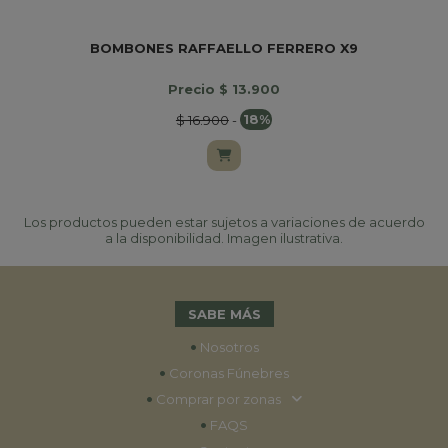
BOMBONES RAFFAELLO FERRERO X9
Precio $ 13.900
$ 16.900
-
18%
Los productos pueden estar sujetos a variaciones de acuerdo
a la disponibilidad. Imagen ilustrativa.
SABE MÁS
•
Nosotros
•
Coronas Fúnebres
•
Comprar por zonas
•
FAQS