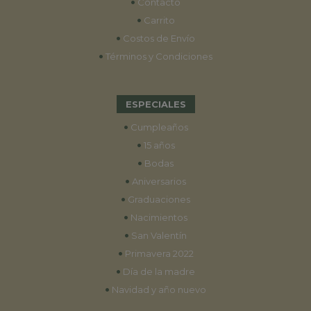
•
Contacto
•
Carrito
•
Costos de Envío
•
Términos y Condiciones
ESPECIALES
•
Cumpleaños
•
15 años
•
Bodas
•
Aniversarios
•
Graduaciones
•
Nacimientos
•
San Valentín
•
Primavera 2022
•
Día de la madre
•
Navidad y año nuevo