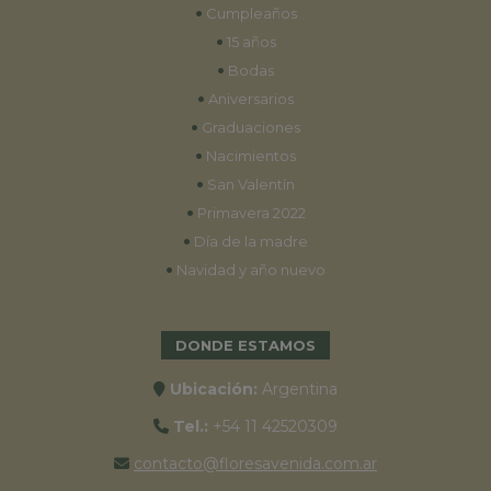
•
Cumpleaños
•
15 años
•
Bodas
•
Aniversarios
•
Graduaciones
•
Nacimientos
•
San Valentín
•
Primavera 2022
•
Día de la madre
•
Navidad y año nuevo
DONDE ESTAMOS
Ubicación:
Argentina
Tel.:
+54 11 42520309
contacto@floresavenida.com.ar