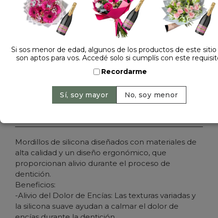
Dejá tu opinión
MORDILLO PANDA 58521
Si sos menor de edad, algunos de los productos de este sitio
son aptos para vos. Accedé solo si cumplís con este requisit
Cantidad:
Precio: $ 6.900
-
Recordarme
Agregar al carrito
Mordillos de silicona diseñados con materiales de
alta calidad y un diseño ergonómico, que
proporcionan alivio durante el proceso de
dentición.
Beneficios:
-Alivio del Dolor de Encías: Las texturas variadas y
la silicona suave ayudan a calmar el dolor de
encías durante la dentición.