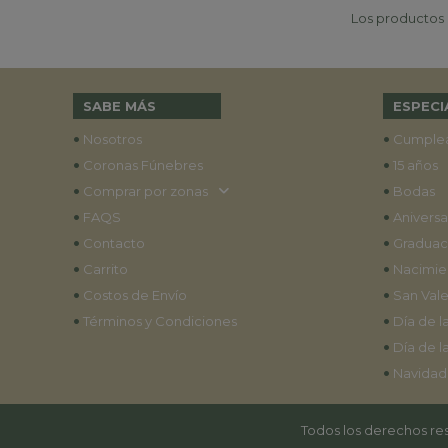
Los productos p
SABE MÁS
ESPECI
•
•
Nosotros
Cumple
•
•
Coronas Fúnebres
15 años
•
•
Comprar por zonas
Bodas
•
•
FAQS
Aniversa
•
•
Contacto
Graduac
•
•
Carrito
Nacimie
•
•
Costos de Envío
San Vale
•
•
Términos y Condiciones
Día de l
•
Día de l
•
Navidad
Todos los derechos res