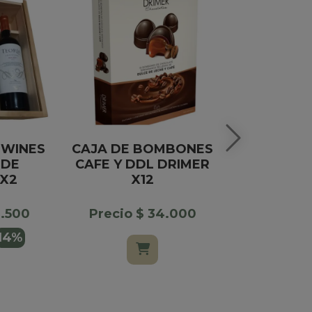
 WINES
CAJA DE BOMBONES
BOMB
 DE
CAFE Y DDL DRIMER
RAFFAELLO
X2
X12
X
0.500
Precio $ 34.000
Precio $
14%
$ 16.900