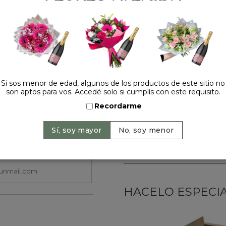
Medidas aprox. 12cm de al
Ofrecemos envío rápido y 
y nuevas mamás. Haz tu ped
confort que necesita duran
Precio: $ 6.900
-
Si sos menor de edad, algunos de los productos de este sitio no
Cantidad:
son aptos para vos. Accedé solo si cumplís con este requisito.
Recordarme
HACELO ESPECIAL