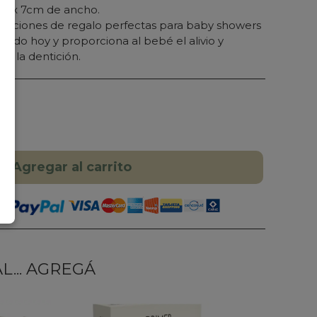
to x 7cm de ancho.
opciones de regalo perfectas para baby showers
ido hoy y proporciona al bebé el alivio y
te la dentición.
Agregar al carrito
... AGREGÁ