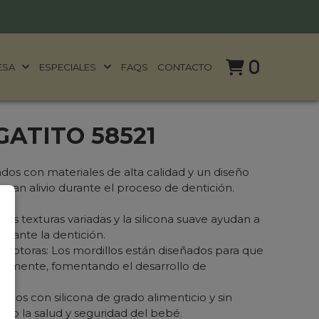
0
ESA
ESPECIALES
FAQS
CONTACTO
ATITO 58521
ados con materiales de alta calidad y un diseño
nan alivio durante el proceso de dentición.
 Las texturas variadas y la silicona suave ayudan a
urante la dentición.
 Motoras: Los mordillos están diseñados para que
ácilmente, fomentando el desarrollo de
chos con silicona de grado alimenticio y sin
ando la salud y seguridad del bebé.