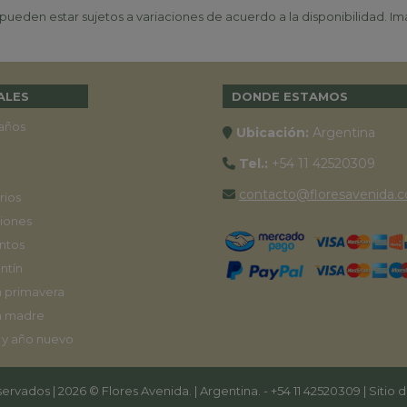
ueden estar sujetos a variaciones de acuerdo a la disponibilidad. Ima
ALES
DONDE ESTAMOS
años
Ubicación:
Argentina
Tel.:
+54 11 42520309
contacto@floresavenida.c
rios
iones
ntos
ntín
a primavera
a madre
 y año nuevo
ervados | 2026 © Flores Avenida. | Argentina. -
+54 11 42520309
| Sitio 