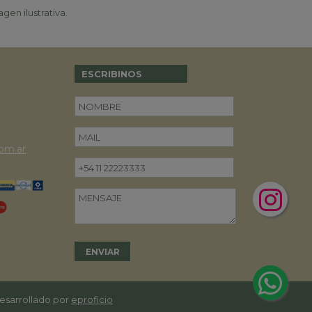
gen ilustrativa.
ESCRIBINOS
om.ar
desarrollado por
eproficio