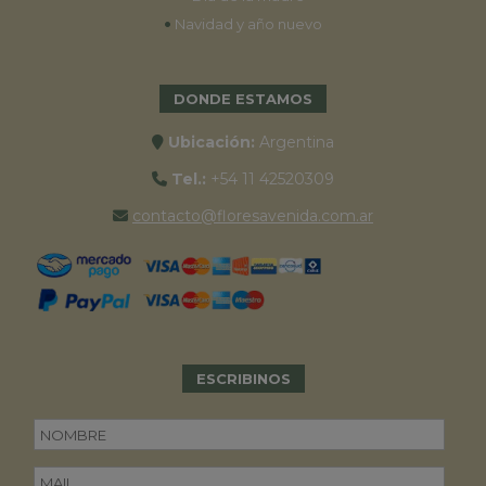
•
Navidad y año nuevo
DONDE ESTAMOS
Ubicación:
Argentina
Tel.:
+54 11 42520309
contacto@floresavenida.com.ar
ESCRIBINOS