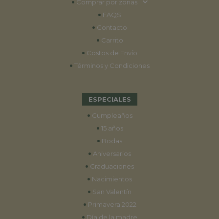
•
Comprar por zonas
•
FAQS
•
Contacto
•
Carrito
•
Costos de Envío
•
Términos y Condiciones
ESPECIALES
•
Cumpleaños
•
15 años
•
Bodas
•
Aniversarios
•
Graduaciones
•
Nacimientos
•
San Valentín
•
Primavera 2022
•
Día de la madre