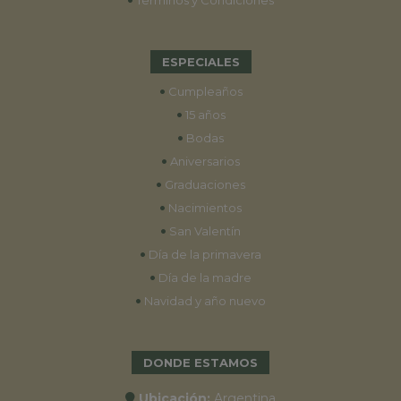
Términos y Condiciones
ESPECIALES
•
Cumpleaños
•
15 años
•
Bodas
•
Aniversarios
•
Graduaciones
•
Nacimientos
•
San Valentín
•
Día de la primavera
•
Día de la madre
•
Navidad y año nuevo
DONDE ESTAMOS
Ubicación:
Argentina