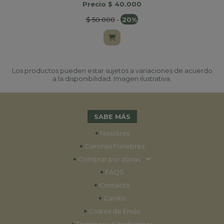
Precio $ 40.000
$ 50.000
-
20%
Los productos pueden estar sujetos a variaciones de acuerdo
a la disponibilidad. Imagen ilustrativa.
SABE MÁS
•
Nosotros
•
Coronas Fúnebres
•
Comprar por zonas
•
FAQS
•
Contacto
•
Carrito
•
Costos de Envío
•