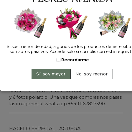
Dejá tu opinión
LATA CON FOTOS Y CHOCOCOLATES
Precio: $ 69.000
-
Cantidad:
Si sos menor de edad, algunos de los productos de este sitio
son aptos para vos. Accedé solo si cumplís con este requisit
Recordarme
Agregar al carrito
Sorprende con esta hermosa lata con chocolates
y 6 fotos polaroid. Una vez que compras nos pasas
las imagenes al whatsapp +5491167827390.
HACELO ESPECIAL... AGREGÁ