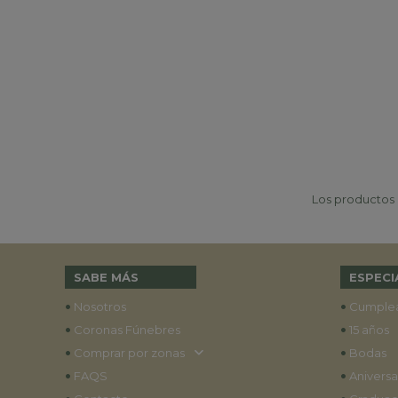
Los productos p
SABE MÁS
ESPECI
•
•
Nosotros
Cumple
•
•
Coronas Fúnebres
15 años
•
•
Comprar por zonas
Bodas
•
•
FAQS
Aniversa