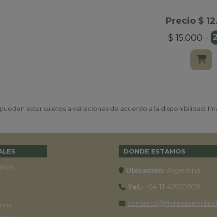
Precio $ 1
$ 15.000
-
ueden estar sujetos a variaciones de acuerdo a la disponibilidad. Ima
ALES
DONDE ESTAMOS
años
Ubicación:
Argentina
Tel.:
+54 11 42520309
contacto@floresavenida.c
rios