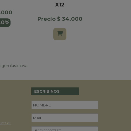
X12
Precio $
2.000
$ 99.000
Precio $ 34.000
20%
gen ilustrativa.
ESCRIBINOS
om.ar