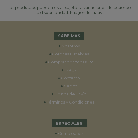
Los productos pueden estar sujetos a variaciones de acuerdo
a la disponibilidad. Imagen ilustrativa.
SABE MÁS
•
Nosotros
•
Coronas Fúnebres
•
Comprar por zonas
•
FAQS
•
Contacto
•
Carrito
•
Costos de Envío
•
Términos y Condiciones
ESPECIALES
•
Cumpleaños