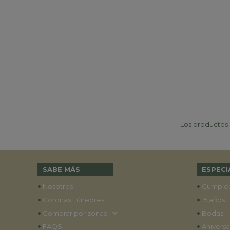
Los productos p
SABE MÁS
ESPECI
•
•
Nosotros
Cumple
•
•
Coronas Fúnebres
15 años
•
•
Comprar por zonas
Bodas
•
•
FAQS
Aniversa