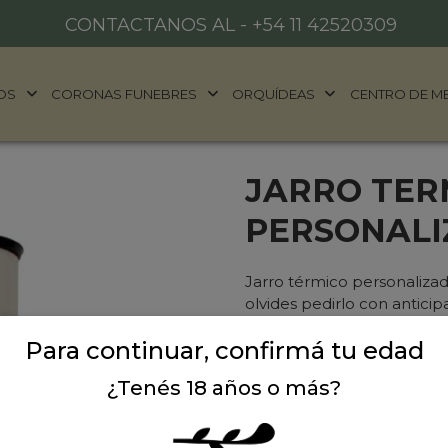
CONTACTANOS AL -
+54 11 42520309
OS
CORONAS FUNEBRES
ORQUÍDEAS
CENTRO DE M
JARRO TER
PERSONALI
Jarro térmico personalizado
olvides pedirlo con antic
al WhatsApp 11-6782-7390
Para continuar, confirmá tu edad
¿Tenés 18 años o más?
Precio: $ 20.900
-
Ca