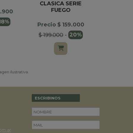
CLASICA SERIE
SURTIDOS
FUEGO
0.900
Precio $
18%
Precio $ 159.000
$ 199.000
-
20%
gen ilustrativa.
ESCRIBINOS
om.ar