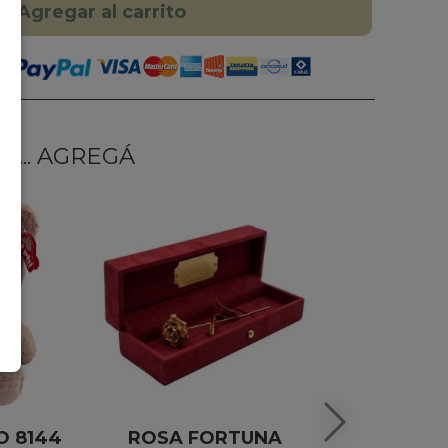
Agregar al carrito
... AGREGÁ
O 8144
ROSA FORTUNA
CAJA DE 