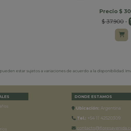
Precio $ 3
$ 37.900
-
ueden estar sujetos a variaciones de acuerdo a la disponibilidad. Ima
ALES
DONDE ESTAMOS
años
Ubicación:
Argentina
Tel.:
+54 11 42520309
contacto@floresavenida.c
rios