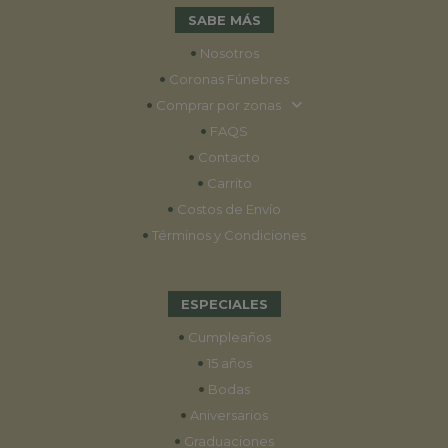
SABE MÁS
•
Nosotros
•
Coronas Fúnebres
•
Comprar por zonas
•
FAQS
•
Contacto
•
Carrito
•
Costos de Envío
•
Términos y Condiciones
ESPECIALES
•
Cumpleaños
•
15 años
•
Bodas
•
Aniversarios
•
Graduaciones