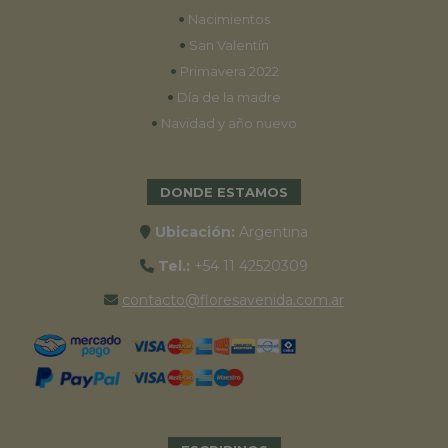
•
Nacimientos
•
San Valentín
•
Primavera 2022
•
Día de la madre
•
Navidad y año nuevo
DONDE ESTAMOS
Ubicación:
Argentina
Tel.:
+54 11 42520309
contacto@floresavenida.com.ar