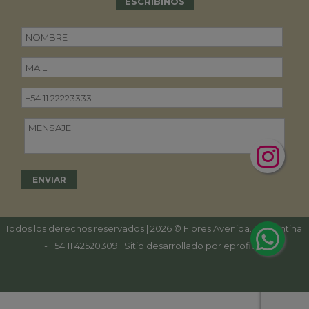
ESCRIBINOS
Todos los derechos reservados | 2026 © Flores Avenida. | Argentina.
-
+54 11 42520309
| Sitio desarrollado por
eproficio