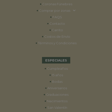
•
Coronas Fúnebres
•
Comprar por zonas
•
FAQS
•
Contacto
•
Carrito
•
Costos de Envío
•
Términos y Condiciones
ESPECIALES
•
Cumpleaños
•
15 años
•
Bodas
•
Aniversarios
•
Graduaciones
•
Nacimientos
•
San Valentín